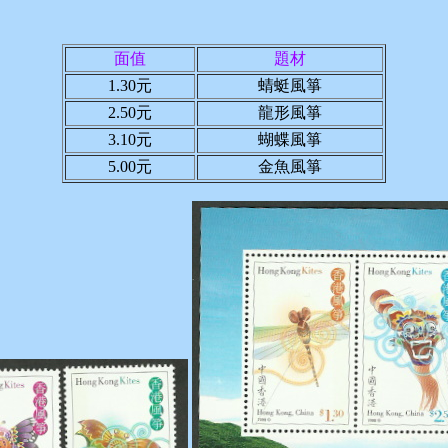
面值
題材
1.30元
蜻蜓風箏
2.50元
龍形風箏
3.10元
蝴蝶風箏
5.00元
金魚風箏