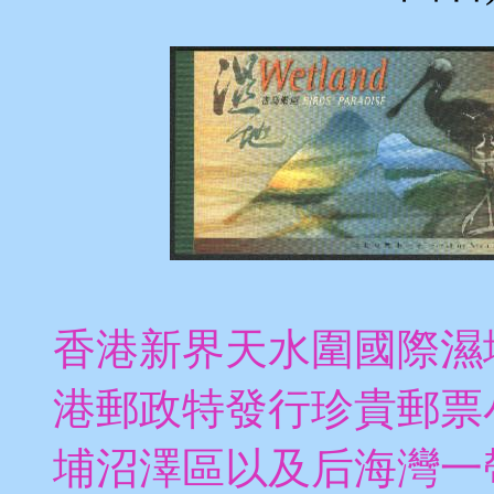
香港新界天水圍國際濕
港郵政特發行珍貴郵票
埔沼澤區以及后海灣一