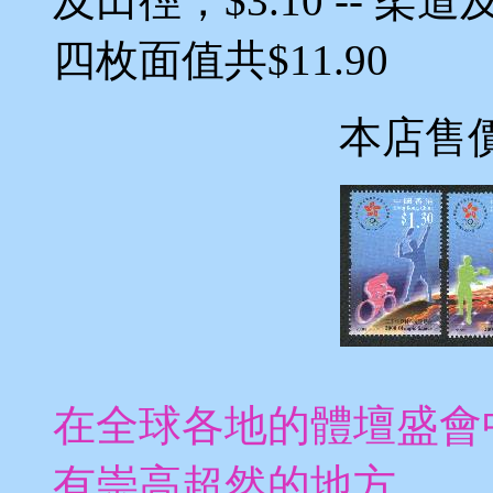
及田徑，$3.10 -- 柔
四枚面值共$11.90
本店售
在全球各地的體壇盛會
有崇高超然的地方。