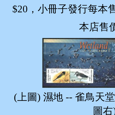
$20，小冊子發行每本售
本店售
(上圖) 濕地 -- 雀鳥
圖右