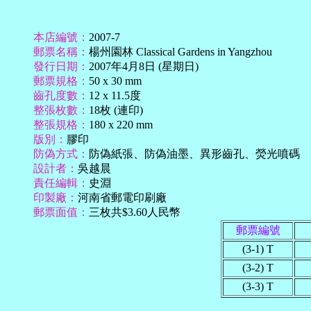
本店編號：
2007-7
郵票名稱：
楊州園林 Classical Gardens in Yangzhou
發行日期：
2007年4月8日 (星期日)
郵票規格：
50 x 30 mm
齒孔度數：
12 x 11.5度
整張枚數：
18枚 (連印)
整張規格：
180 x 220 mm
版別：
膠印
防偽方式：
防偽紙張、防偽油墨、異形齒孔、熒光噴碼
設計者：
吳越晨
責任編輯：
史淵
印製廠：
河南省郵電印刷廠
郵票面值：
三枚共$3.60人民幣
郵票編號
(3-1) T
(3-2) T
(3-3) T