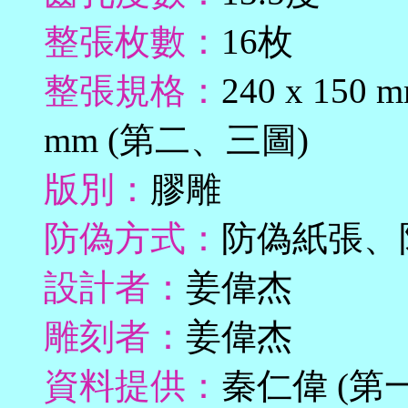
整張枚數：
16枚
整張規格：
240 x 150
mm (第二、三圖)
版別：
膠雕
防偽方式：
防偽紙張、
設計者：
姜偉杰
雕刻者：
姜偉杰
資料提供：
秦仁偉 (第