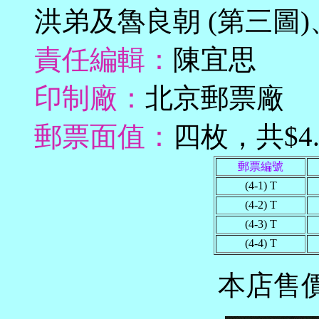
洪弟及魯良朝 (第三圖)
責任編輯：
陳宜思
印制廠：
北京郵票廠
郵票面值：
四枚，共$4
郵票編號
(4-1) T
(4-2) T
(4-3) T
(4-4) T
本店售