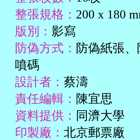
整張規格：
200 x 180 
版別：
影寫
防偽方式：
防偽紙張、
噴碼
設計者：
蔡濤
責任編輯：
陳宜思
資料提供：
同濟大學
印製廠：
北京郵票廠